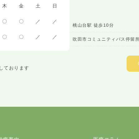
木
金
土
日
〇
〇
／
／
桃山台駅 徒歩10分
〇
〇
／
／
吹田市コミュニティバス停留所
しております