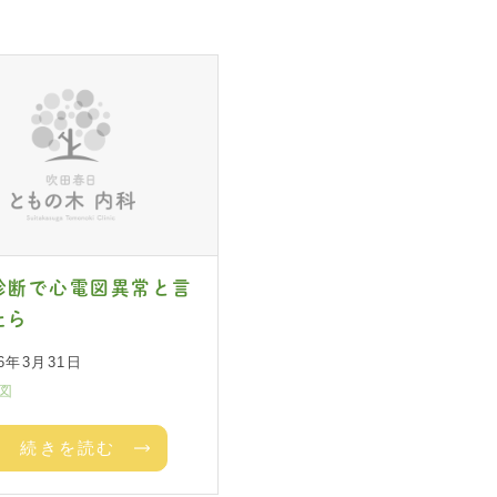
診断で心電図異常と言
たら
26年3月31日
図
続きを読む