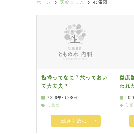
ホーム
医療コラム
心電図
動悸ってなに？放っておい
健康
て大丈夫？
われ
2026年4月08日
20
心電図
心電
続きを読む